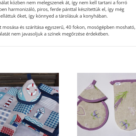
álat közben nem melegszenek át, így nem kell tartani a forró
ben harmonizáló, piros, ferde pánttal készítettük el, így még
 elláttuk őket, így könnyed a tárolásuk a konyhában.
tt mosása és szárítása egyszerű, 40 fokon, mosógépben mosható,
nálatát nem javasoljuk a színek megőrzése érdekében.