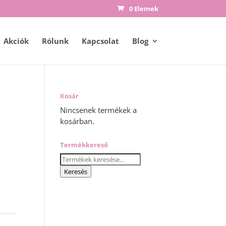
0 Elemek
Akciók
Rólunk
Kapcsolat
Blog
Kosár
Nincsenek termékek a
kosárban.
Termékkereső
Keresés
a
Keresés
következőre: