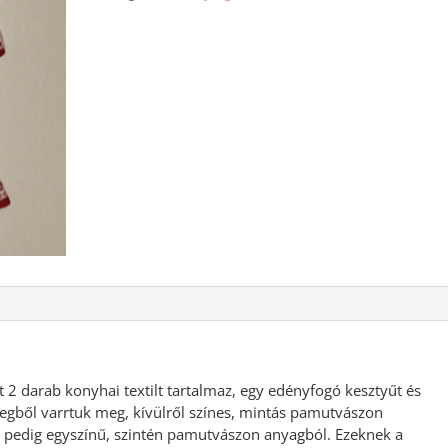
mennyiség
t 2 darab konyhai textilt tartalmaz, egy edényfogó kesztyűt és
tegből varrtuk meg, kívülről színes, mintás pamutvászon
ül pedig egyszínű, szintén pamutvászon anyagból. Ezeknek a