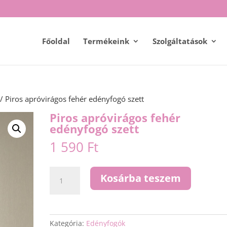
Főoldal
Termékeink
Szolgáltatások
/ Piros apróvirágos fehér edényfogó szett
Piros apróvirágos fehér
edényfogó szett
1 590
Ft
Piros
Kosárba teszem
apróvirágos
fehér
edényfogó
szett
Kategória:
Edényfogók