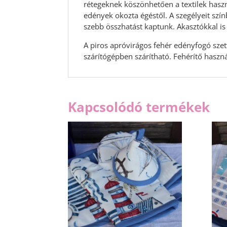
rétegeknek köszönhetően a textilek haszn
edények okozta égéstől. A szegélyeit szín
szebb összhatást kaptunk. Akasztókkal is
A piros apróvirágos fehér edényfogó sze
szárítógépben szárítható. Fehérítő hasz
Kapcsolódó termékek