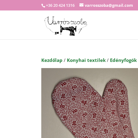
+36 20 424 1316
varrosszoba@gmail.com
Kezdőlap
/
Konyhai textilek
/
Edényfogók