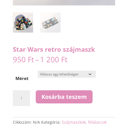
Star Wars retro szájmaszk
Ártartomány:
950
Ft
–
1 200
Ft
950 Ft
-
1
Méret
200 Ft
Star
Kosárba teszem
Wars
retro
szájmaszk
mennyiség
Cikkszám:
N/A
Kategória:
Szájmaszkok, félálarcok