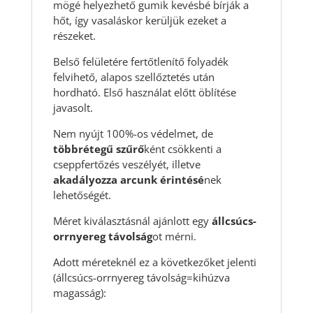
mögé helyezhető gumik kevésbé bírják a
hőt, így vasaláskor kerüljük ezeket a
részeket.
Belső felületére fertőtlenítő folyadék
felvihető, alapos szellőztetés után
hordható. Első használat előtt öblítése
javasolt.
Nem nyújt 100%-os védelmet, de
többrétegű szűrő
ként csökkenti a
cseppfertőzés veszélyét, illetve
akadályozza arcunk érintésé
nek
lehetőségét.
Méret kiválasztásnál ajánlott egy
állcsúcs-
orrnyereg távolság
ot mérni.
Adott méreteknél ez a következőket jelenti
(állcsúcs-orrnyereg távolság=kihúzva
magasság):