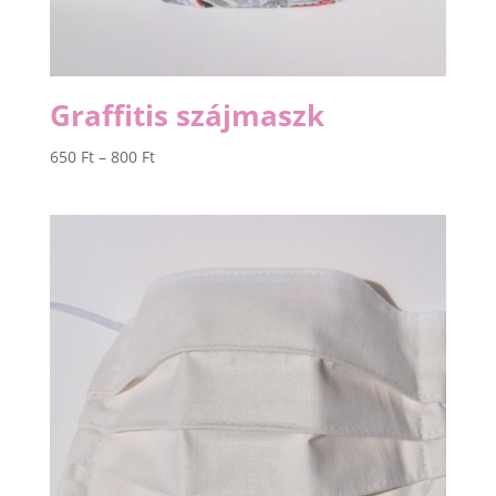
Graffitis szájmaszk
Ártartomány:
650
Ft
–
800
Ft
650 Ft
-
800 Ft