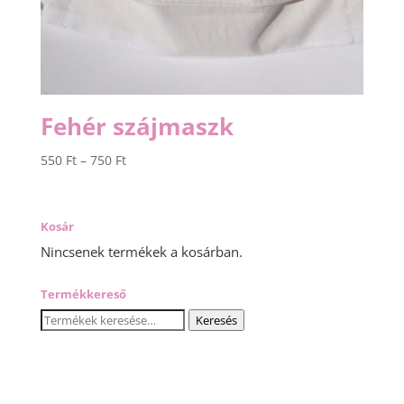
Fehér szájmaszk
Ártartomány:
550
Ft
–
750
Ft
550 Ft
-
750 Ft
Kosár
Nincsenek termékek a kosárban.
Termékkereső
Keresés
Keresés
a
következőre: