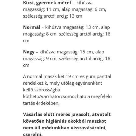
Kicsi, gyermek méret
– kihúzva
magasság: 11 cm, alap magasság: 6 cm,
szélesség arctól arcig: 13 cm
Normál
– kihúzva magasság: 13 cm, alap
magasság: 8 cm, szélesség arctól arcig: 16
cm
Nagy
– kihúzva magasság: 15 cm, alap
magasság: 9 cm, szélesség arctól arcig: 18
cm
A normál maszk két 19 cm-es gumipánttal
rendelkezik, mely utólag egyénenként
kellő szorosságba
köthető/varrható/csomózható a megfelelő
tartás érdekében.
Vásárlás előtt mérés javasolt, átvételt
követően higiéniás okokból maszkot
nem áll módunkban visszavásárolni,
cserélni.