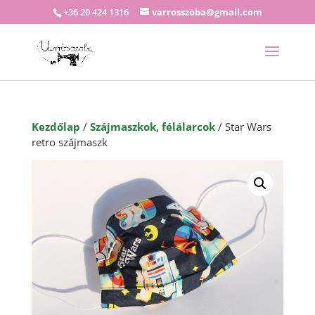
+36 20 424 1316
varrosszoba@gmail.com
Kezdőlap
/
Szájmaszkok, félálarcok
/ Star Wars
retro szájmaszk