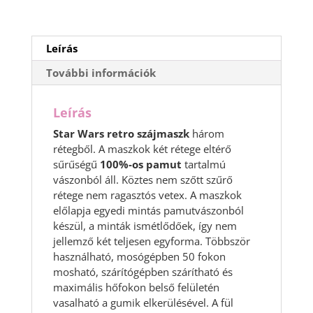
Leírás
További információk
Leírás
Star Wars retro szájmaszk
három
rétegből. A maszkok két rétege eltérő
sűrűségű
100%-os pamut
tartalmú
vászonból áll. Köztes nem szőtt szűrő
rétege nem ragasztós vetex. A maszkok
előlapja egyedi mintás pamutvászonból
készül, a minták ismétlődőek, így nem
jellemző két teljesen egyforma. Többször
használható, mosógépben 50 fokon
mosható, szárítógépben szárítható és
maximális hőfokon belső felületén
vasalható a gumik elkerülésével. A fül